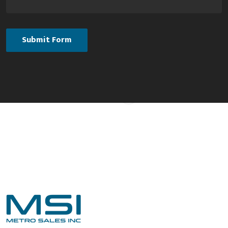
q
d
u
i
r
e
d